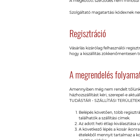
A megkötött szerződés nem minősül ír
Szolgáltató magatartási kódexnek nem
Regisztráció
Vásárlás kizárólag felhasználói regis
hogy a kiszállítás zökkenőmentesen t
A megrendelés folyama
Amennyiben még nem rendelt tőlünk, v
házhozszállítást kéri, szerepel-e aktuál
TUDÁSTÁR - SZÁLLÍTÁSI TERÜLETEK 
Belépés követően, több regisztrál
találhatók a szállítási címek.
Az adott heti étlap kiválasztása
A következő lépés a kosár ikonra
ételekből mennyit tartalmaz a kos