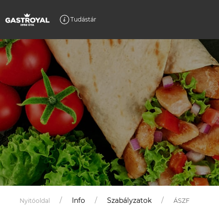
Tudástár
Info
Szabályzatok
Nyitóoldal
ÁSZF