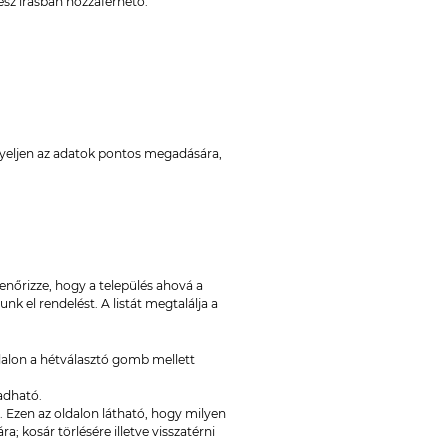
esz írásban hozzáférhető.
 Ügyeljen az adatok pontos megadására,
nőrizze, hogy a település ahová a
unk el rendelést. A listát megtalálja a
oldalon a hétválasztó gomb mellett
adható.
. Ezen az oldalon látható, hogy milyen
; kosár törlésére illetve visszatérni