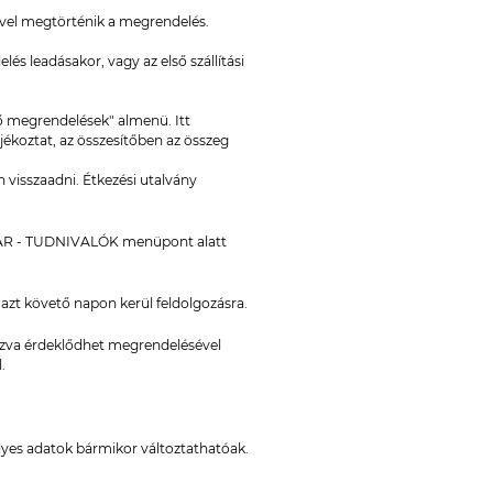
vel megtörténik a megrendelés.
lés leadásakor, vagy az első szállítási
lő megrendelések" almenü. Itt
jékoztat, az összesítőben az összeg
 visszaadni. Étkezési utalvány
DÁSTÁR - TUDNIVALÓK menüpont alatt
azt követő napon kerül feldolgozásra.
ozva érdeklődhet megrendelésével
.
élyes adatok bármikor változtathatóak.