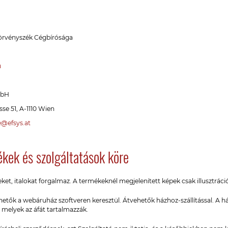
örvényszék Cégbírósága
u
mbH
sse 51, A-1110 Wien
e@efsys.at
kek és szolgáltatások köre
et, italokat forgalmaz. A termékeknél megjelenített képek csak illusztráció
ők a webáruház szoftveren keresztül. Átvehetők házhoz-szállítással. A házh
, melyek az áfát tartalmazzák.