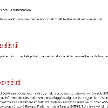
 nélküli elutasítására!
 illetve működésében megjelenő hibák miatt felelősséget nem vállalunk!
ezelésről
nyilatkozatot megtalálja külön a weboldalon, a lábléc jegyzetben az Informác
kezelésről
ötött szerződésnek minősül, amelyre a polgári törvénykönyvről szóló 2013.
 az információs társadalommal összefüggő szolgáltatások egyes kérdéseiről
yasztó és a vállalkozás közötti szerződések részletes szabályairól szóló 45/2
sztók jogairól szóló Európai Parlament és a Tanács 2011/83/EU irányelvének r