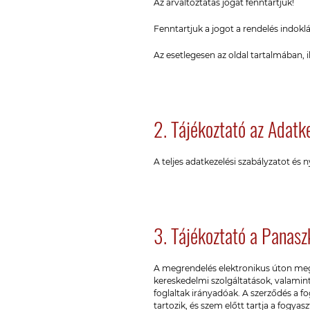
Az árváltoztatás jogát fenntartjuk!
Fenntartjuk a jogot a rendelés indoklás
Az esetlegesen az oldal tartalmában,
2. Tájékoztató az Adatk
A teljes adatkezelési szabályzatot és 
3. Tájékoztató a Panasz
A megrendelés elektronikus úton megk
kereskedelmi szolgáltatások, valamint
foglaltak irányadóak. A szerződés a fog
tartozik, és szem előtt tartja a fogya