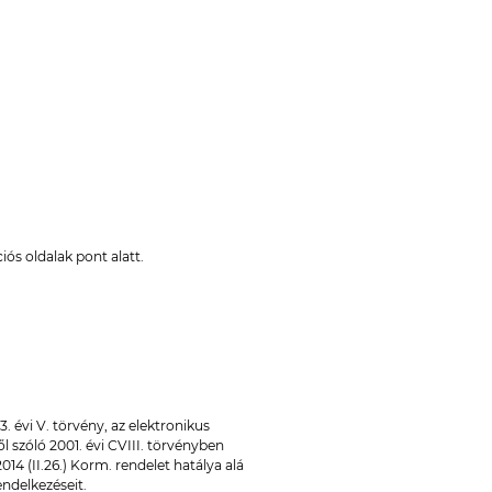
iós oldalak pont alatt.
 évi V. törvény, az elektronikus
 szóló 2001. évi CVIII. törvényben
014 (II.26.) Korm. rendelet hatálya alá
endelkezéseit.