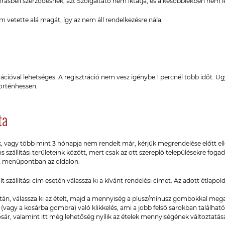
ásbeli szerződésnek, azt Szolgáltató nem iktatja, és a későbbiekben nem l
 vetette alá magát, így az nem áll rendelkezésre nála.
ztrációval lehetséges. A regisztráció nem vesz igénybe 1 percnél több időt.
örténhessen.
ta
agy több mint 3 hónapja nem rendelt már, kérjük megrendelése előtt elle
is szállítási területeink között, mert csak az ott szereplő településekre fogad
menüpontban az oldalon.
t szállítási cím esetén válassza ki a kívánt rendelési címet. Az adott étlap
 után, válassza ki az ételt, majd a mennyiség a plusz/mínusz gombokkal meg
 (vagy a kosárba gombra) való klikkelés, ami a jobb felső sarokban található
ár, valamint itt még lehetőség nyílik az ételek mennyiségének változtatására