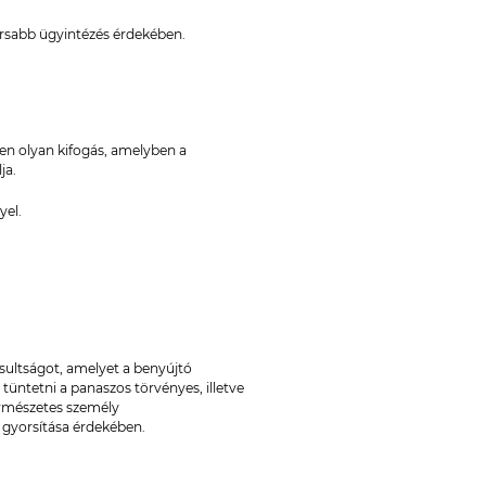
yorsabb ügyintézés érdekében.
en olyan kifogás, amelyben a
ja.
yel.
.
sultságot, amelyet a benyújtó
tüntetni a panaszos törvényes, illetve
természetes személy
 gyorsítása érdekében.