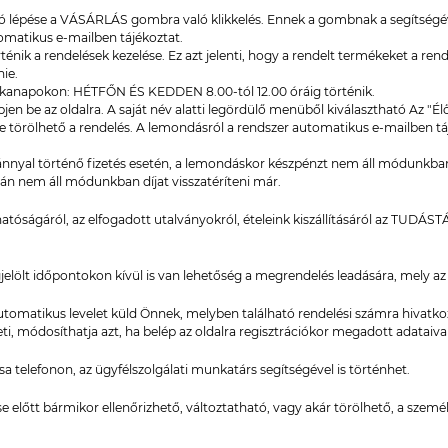
ó lépése a VÁSÁRLÁS gombra való klikkelés. Ennek a gombnak a segítségé
omatikus e-mailben tájékoztat.
ténik a rendelések kezelése. Ez azt jelenti, hogy a rendelt termékeket a rende
nie.
anapokon: HÉTFŐN ÉS KEDDEN 8.00-tól 12.00 óráig történik.
n be az oldalra. A saját név alatti legördülő menüből kiválasztható Az "É
ve törölhető a rendelés. A lemondásról a rendszer automatikus e-mailben tá
vánnyal történő fizetés esetén, a lemondáskor készpénzt nem áll módunkban
án nem áll módunkban díjat visszatéríteni már.
thatóságáról, az elfogadott utalványokról, ételeink kiszállításáról az TU
lölt időpontokon kívül is van lehetőség a megrendelés leadására, mely az 
tomatikus levelet küld Önnek, melyben található rendelési számra hivatk
i, módosíthatja azt, ha belép az oldalra regisztrációkor megadott adataival
ása telefonon, az ügyfélszolgálati munkatárs segítségével is történhet.
se előtt bármikor ellenőrizhető, változtatható, vagy akár törölhető, a szem