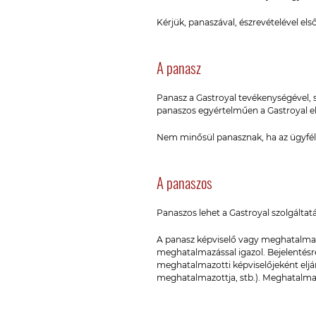
Kérjük, panaszával, észrevételével el
A panasz
Panasz a Gastroyal tevékenységével, 
panaszos egyértelműen a Gastroyal eljár
Nem minősül panasznak, ha az ügyfél a
A panaszos
Panaszos lehet a Gastroyal szolgáltat
A panasz képviselő vagy meghatalmazo
meghatalmazással igazol. Bejelentésre
meghatalmazotti képviselőjeként eljár
meghatalmazottja, stb.). Meghatalmaz