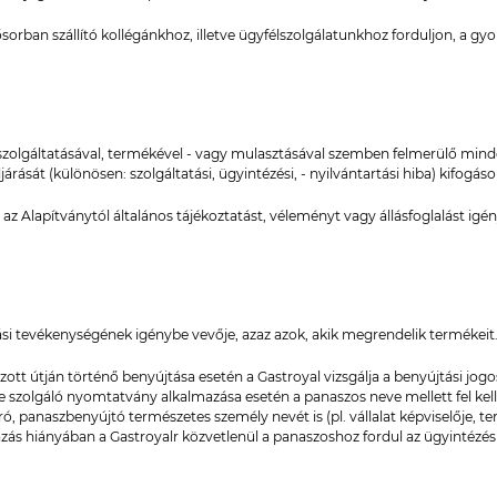
sősorban szállító kollégánkhoz, illetve ügyfélszolgálatunkhoz forduljon, a g
szolgáltatásával, termékével - vagy mulasztásával szemben felmerülő mind
ását (különösen: szolgáltatási, ügyintézési, - nyilvántartási hiba) kifogásol
z Alapítványtól általános tájékoztatást, véleményt vagy állásfoglalást igén
ási tevékenységének igénybe vevője, azaz azok, akik megrendelik termékeit
tt útján történő benyújtása esetén a Gastroyal vizsgálja a benyújtási jogo
 szolgáló nyomtatvány alkalmazása esetén a panaszos neve mellett fel kell 
ó, panaszbenyújtó természetes személy nevét is (pl. vállalat képviselője, 
ás hiányában a Gastroyalr közvetlenül a panaszoshoz fordul az ügyintézés