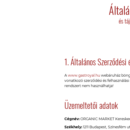
Által
és tá
1. Általános Szerződési 
A
www.gastroyal.hu
webáruház böngész
vonatkozó szerződési és felhasználási
rendszert nem használhatja!
Üzemeltetői adatok
Cégnév:
ORGANIC MARKET Kereskedel
Székhely:
1211 Budapest, Színesfém utc