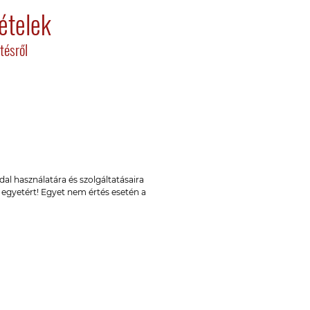
ételek
tésről
al használatára és szolgáltatásaira
l egyetért! Egyet nem értés esetén a