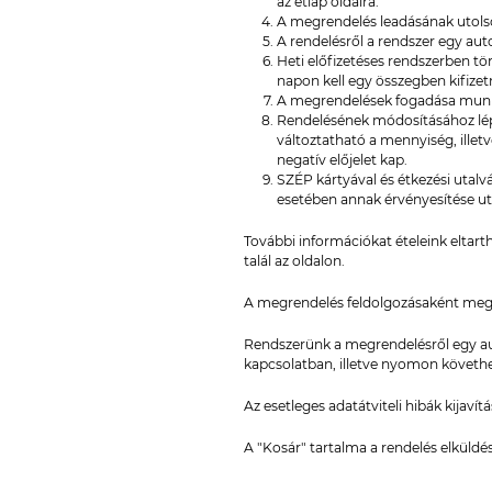
az étlap oldalra.
A megrendelés leadásának utols
A rendelésről a rendszer egy aut
Heti előfizetéses rendszerben tör
napon kell egy összegben kifizet
A megrendelések fogadása munk
Rendelésének módosításához lépje
változtatható a mennyiség, illet
negatív előjelet kap.
SZÉP kártyával és étkezési utal
esetében annak érvényesítése ut
További információkat ételeink eltar
talál az oldalon.
A megrendelés feldolgozásaként megje
Rendszerünk a megrendelésről egy au
kapcsolatban, illetve nyomon követhet
Az esetleges adatátviteli hibák kijavít
A "Kosár" tartalma a rendelés elküldé