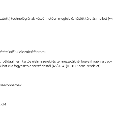
ztott!) technológiának köszönhetően megfelelő, hűtött tárolás mellett (+
ltétel nélkül visszaküldhetem?
például nem tartós élelmiszerek) és természetüknél fogva (higiéniai vagy
hat el a fogyasztó a szerződéstől (45/2014. (II. 26.) Korm. rendelet).
szevonhatóak!
tjük!