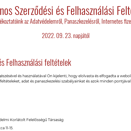
ános Szerződési és Felhasználási Felt
jékoztatóink az Adatvédelemről, Panaszkezelésről, Internetes fize
2022. 09. 23. napjától
és Felhasználási feltételek
ésével és használatával Ön kijelenti, hogy elolvasta és elfogadta a webold
 feltételeket, adat és panaszkezelési szabályainkat és azok minden pontjáva
mi Korlátolt Felelősségű Társaság
a 11-15.