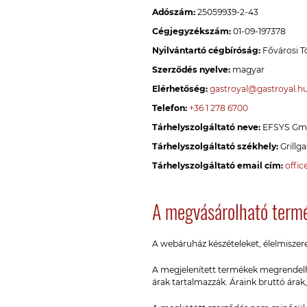
Adószám:
25059939-2-43
Cégjegyzékszám:
01-09-197378
Nyilvántartó cégbíróság:
Fővárosi T
Szerződés nyelve:
magyar
Elérhetőség:
gastroyal@gastroyal.h
Telefon:
+36 1 278 6700
Tárhelyszolgáltató neve:
EFSYS G
Tárhelyszolgáltató székhely:
Grillga
Tárhelyszolgáltató email cím:
offic
A megvásárolható termé
A webáruház készételeket, élelmiszerek
A megjelenített termékek megrendelhet
árak tartalmazzák. Áraink bruttó árak