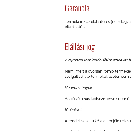
Garancia
Termékeink az előhűtéses (nem fagyas
eltarthatók.
Elállási jog
A gyorsan romlandó élelmiszereket fe
Nem, mert a gyorsan romló termékek (
szolgáltatható termékek esetén sem áll
Kedvezmények
Akciós és más kedvezmények nem ös
Kizárások
A rendeléseket a készlet erejéig teljesí